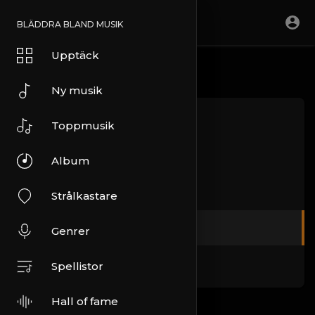
BLÄDDRA BLAND MUSIK
Upptäck
Ny musik
Om oss
Toppmusik
Villkor
Album
Integritetspolicy
Strålkastare
DMCA
Genrer
Vanliga frågor
Spellistor
Hall of fame