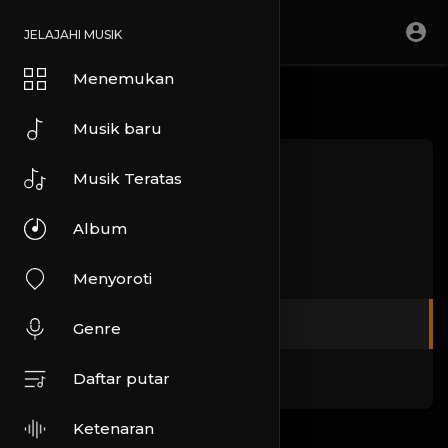
JELAJAHI MUSIK
Menemukan
Musik baru
Tentang kami
Musik Teratas
Ketentuan
Album
Kebijakan pribadi
Menyoroti
DMCA
Genre
FAQ
Daftar putar
Ketenaran