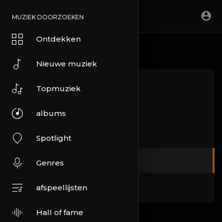
MUZIEK DOORZOEKEN
Ontdekken
Nieuwe muziek
Over ons
Topmuziek
Voorwaarden
albums
Privacybeleid
Spotlight
DMCA
Genres
Veelgestelde vragen
afspeellijsten
Hall of fame