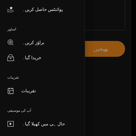
پوائنٹس حاصل کریں۔
اسٹور
براؤز کریں۔
بھیجیں
خریدا گیا۔
تقریبات
تقریبات
آپ کی موسیقی
حال ہی میں کھیلا گیا۔