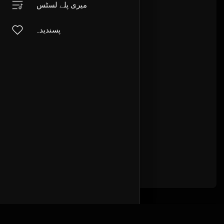
میری پلے لسٹس
پسندیدہ