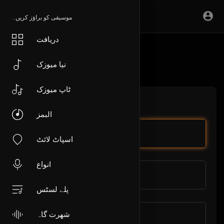
موسیقی کو براؤز کریں۔
دریافت
ہم سے رابطہ کریں۔
نیا میوزک
ٹاپ میوزک
آئیے آپ کی مدد کریں۔
البمز
پورا نام
اسپاٹ لائٹ
انواع
ای میل اڈریس
پلے لسٹس
شھرت گاہ
اپنا پیغام یہاں لکھیں۔