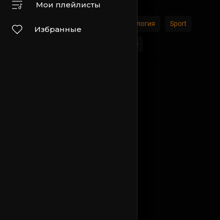
Домашние животные и животные
Мои плейлисты
Места и Регионы
Наука и технология
Sport
Избранные
Путешествия и События
Другие