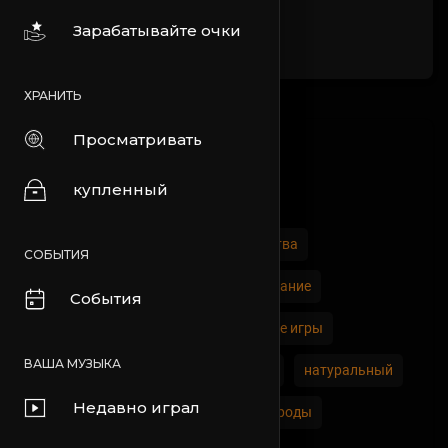
Зарабатывайте очки
ХРАНИТЬ
Просматривать
категории
купленный
Все
комедия
Автомобили и транспортные средства
СОБЫТИЯ
Экономика и торговля
образование
События
Развлечения
Кино
азартные игры
ВАША МУЗЫКА
История и факты
Стиль жизни
натуральный
Недавно играл
Новости и Политика
Люди и народы