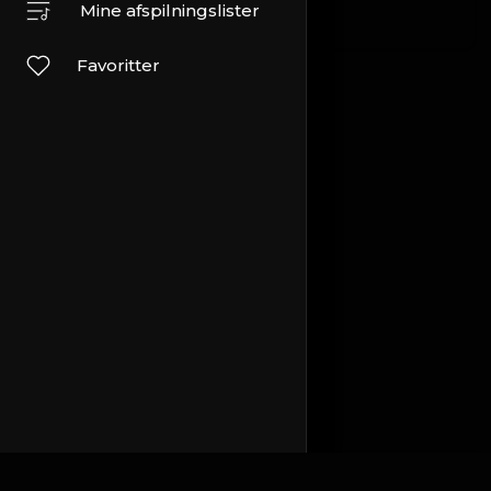
Rejser og arrangementer
Andet
Mine afspilningslister
Favoritter