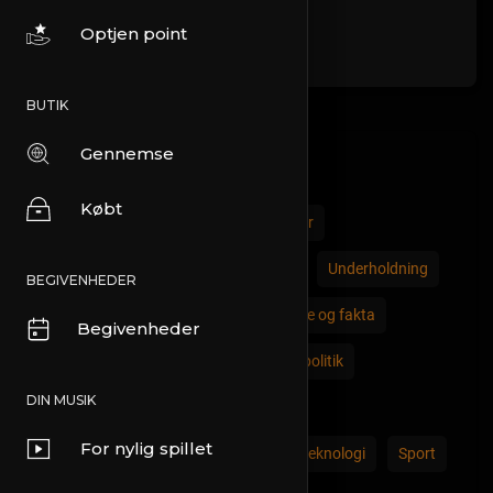
Optjen point
BUTIK
Gennemse
Kategorier
Købt
Alle
Komedie
Biler og køretøjer
Økonomi og handel
Uddannelse
Underholdning
BEGIVENHEDER
Film og animation
Spil
Historie og fakta
Begivenheder
Live stil
Naturlig
Nyheder og politik
DIN MUSIK
Folk og nationer
Kæledyr og dyr
For nylig spillet
Steder og regioner
Videnskab og teknologi
Sport