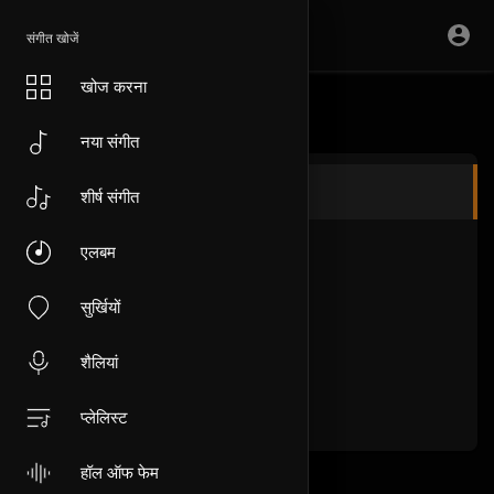
संगीत खोजें
खोज करना
नया संगीत
हमारे बारे में
शीर्ष संगीत
शर्तें
एलबम
गोपनीयता नीति
सुर्खियों
डीएमसीए
शैलियां
पूछे जाने वाले प्रश्न
प्लेलिस्ट
हॉल ऑफ फेम