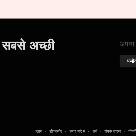
 सबसे अच्छी
अपना ख
पंजी
ब्लॉग
•
डीएमसीए
•
हमारे बारे में
•
शर्तें
•
संपर्क करना
•
गोपन