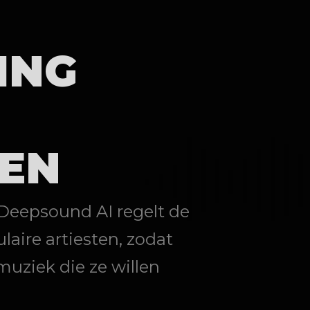
ING
EN
 Deepsound AI regelt de
laire artiesten, zodat
muziek die ze willen