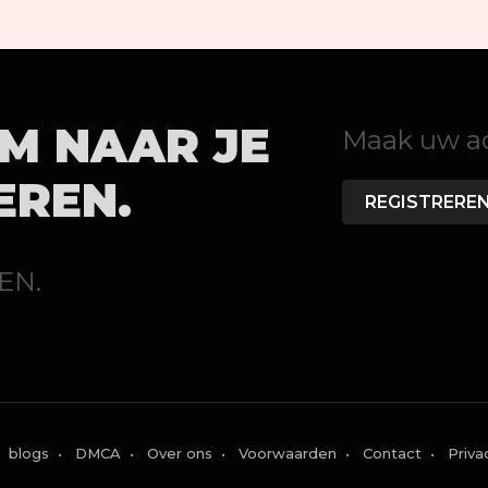
OM NAAR JE
Maak uw acc
EREN.
REGISTRERE
EN.
blogs
•
DMCA
•
Over ons
•
Voorwaarden
•
Contact
•
Priva