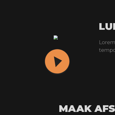
LU
Lorem 
tempor
MAAK AFS