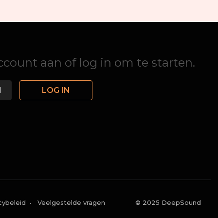
ount aan of log in om te starten.
N
LOG IN
cybeleid
•
Veelgestelde vragen
© 2025 DeepSound