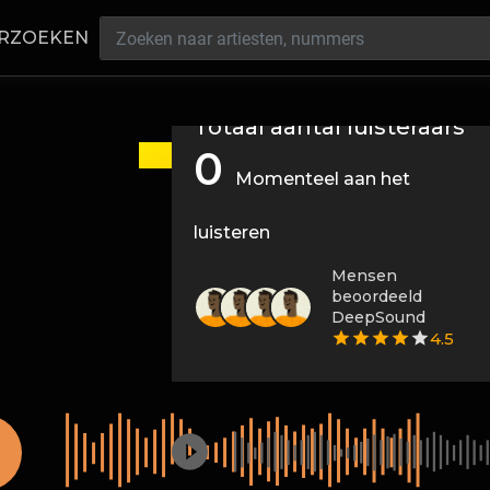
RZOEKEN
Totaal aantal luisteraars
0
Momenteel aan het
luisteren
Mensen
beoordeeld
DeepSound
4.5