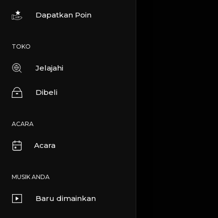
Dapatkan Poin
DIREKOMENDASIKAN
TOKO
Jelajahi
Dibeli
ACARA
Acara
MUSIK ANDA
Baru dimainkan