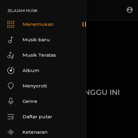
JELAJAHI MUSIK
Menemukan
Musik baru
BARU DIMAINKAN
Musik Teratas
Album
Menyoroti
PALING POPULER MINGGU INI
Genre
Daftar putar
KELUARAN TERBARU
Ketenaran