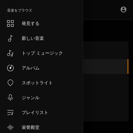
音楽をブラウズ
発見する
新しい音楽
私たちに関しては
トップ ミュージック
条項
アルバム
プライバシーポリシー
スポットライト
DMCA
ジャンル
よくある質問
プレイリスト
栄誉殿堂