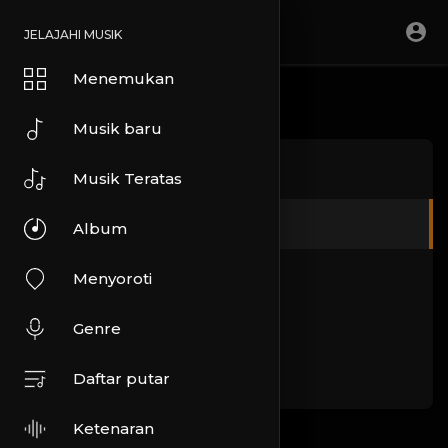
JELAJAHI MUSIK
Menemukan
Musik baru
Tentang kami
Musik Teratas
Ketentuan
Album
Kebijakan pribadi
Menyoroti
DMCA
Genre
FAQ
Daftar putar
Ketenaran